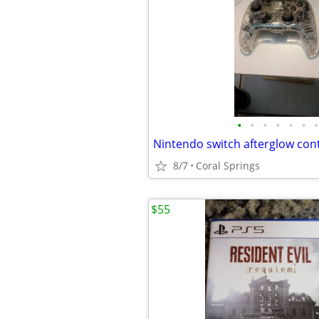
•
•
•
•
•
•
•
Nintendo switch afterglow cont
8/7
Coral Springs
$55