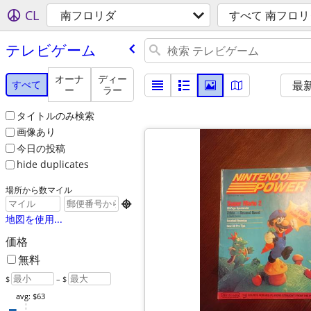
CL
南フロリダ
すべて 南フロリ
テレビゲーム
オーナ
ディー
すべて
最
ー
ラー
タイトルのみ検索
画像あり
今日の投稿
hide duplicates
場所から数マイル

地図を使用...
価格
無料
$
– $
avg: $63