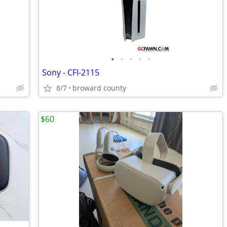
•
•
•
•
•
Sony - CFI-2115
8/7
broward county
$60