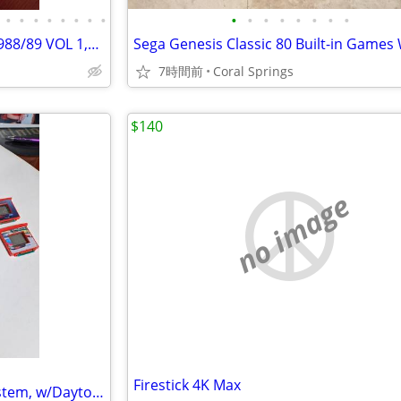
•
•
•
•
•
•
•
•
•
•
•
•
•
•
•
•
NINTENDO POWER, VINTAGE 1988/89 VOL 1,2,3,6
7時間前
Coral Springs
$140
no image
Firestick 4K Max
SEGA Tiger R-Zone Headset System, w/Daytona USA & Pazer Dragoon Games