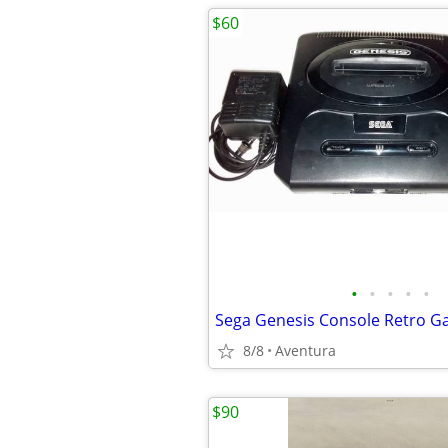
$60
•
•
•
•
•
Sega Genesis Console Retro 
8/8
Aventura
$90