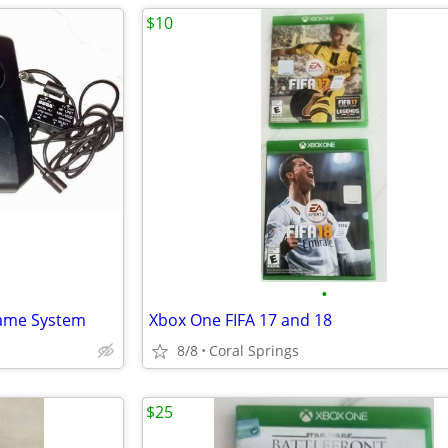
$10
•
Game System
Xbox One FIFA 17 and 18
8/8
Coral Springs
$25