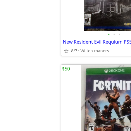
•
•
•
New Resident Evil Requium PS
8/7
Wilton manors
$50