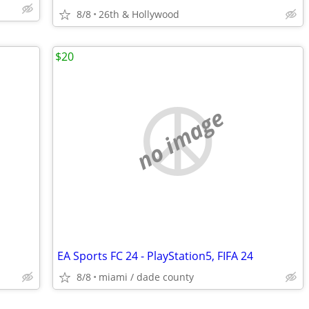
8/8
26th & Hollywood
$20
no image
EA Sports FC 24 - PlayStation5, FIFA 24
8/8
miami / dade county