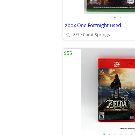
•
•
Xbox One Fortnight used
8/7
Coral Springs
$55
•
•
•
•
•
•