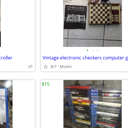
•
•
•
roller
8/7
Miami
$15