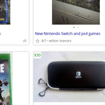
•
•
5
New Nintendo Switch and ps4 games
8/7
wilton manors
$30