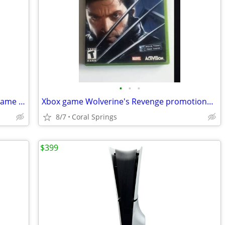
•
•
•
Vintage electronic checkers computer game in working condition
Xbox game Wolverine's Revenge promotional copy with movie ticket offer on it.
8/7
Coral Springs
$399