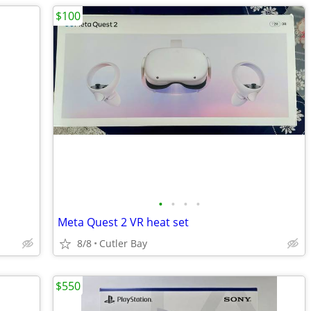
$100
•
•
•
•
Meta Quest 2 VR heat set
8/8
Cutler Bay
$550