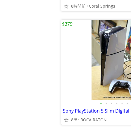
8時間前
Coral Springs
$379
•
•
•
•
•
•
8/8
BOCA RATON