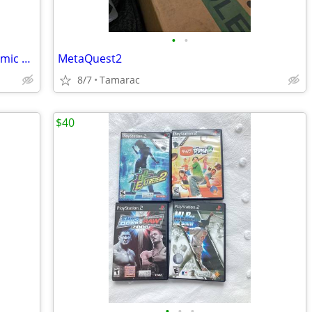
•
•
Nintendo switch carry case plus ergonomic holder
MetaQuest2
8/7
Tamarac
$40
•
•
•