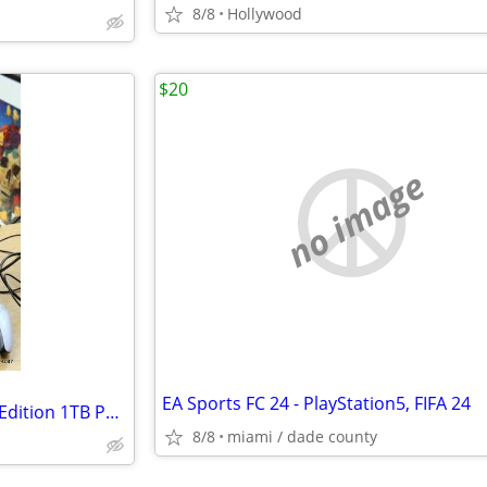
8/8
Hollywood
$20
no image
EA Sports FC 24 - PlayStation5, FIFA 24
Sony PlayStation 5 Slim Digital Edition 1TB PS5 CFI-2015 w/ Controller
8/8
miami / dade county