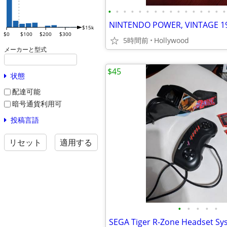
•
•
•
•
•
•
•
•
•
•
•
•
•
•
•
•
$15k
$0
$100
$200
$300
5時間前
Hollywood
メーカーと型式
$45
状態
配達可能
暗号通貨利用可
投稿言語
リセット
適用する
•
•
•
•
•