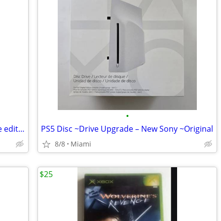
•
Xbox One Star Wars Battlefront ultimate edition
PS5 Disc ~Drive Upgrade – New Sony ~Original
8/8
Miami
$25