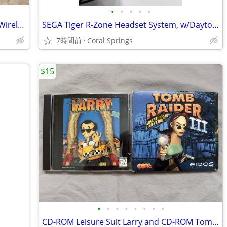
•
•
•
•
•
Sega Genesis Classic 80 Built-in Games Wireless Collector's Edition
SEGA Tiger R-Zone Headset System, w/Daytona USA & Pazer Dragoon Games
7時間前
Coral Springs
$15
•
•
•
•
•
•
•
•
CD-ROM Leisure Suit Larry and CD-ROM Tomb Raider III