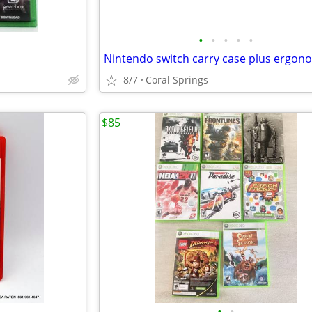
•
•
•
•
•
8/7
Coral Springs
$85
•
•