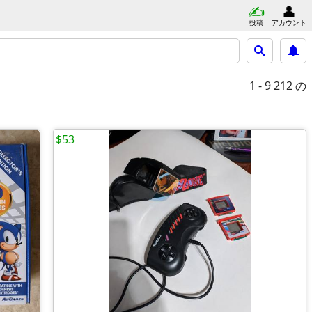
投稿
アカウント
1 - 9
212 の
$53