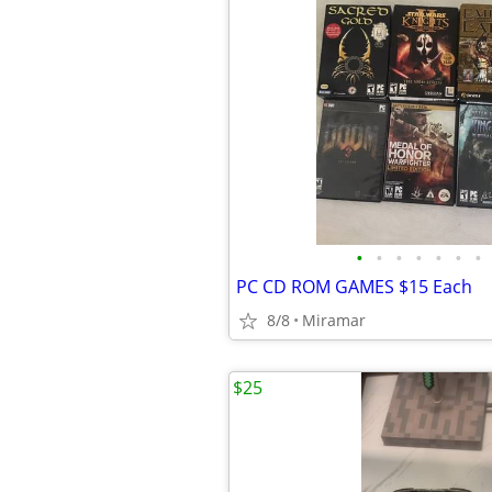
•
•
•
•
•
•
•
PC CD ROM GAMES $15 Each
8/8
Miramar
$25