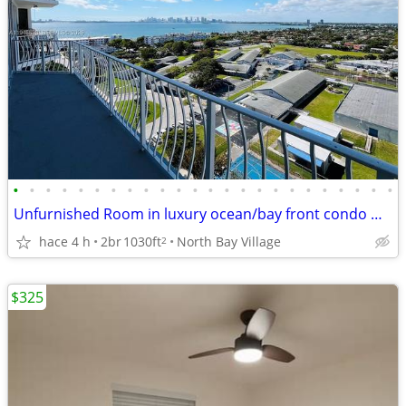
•
•
•
•
•
•
•
•
•
•
•
•
•
•
•
•
•
•
•
•
•
•
•
•
Unfurnished Room in luxury ocean/bay front condo w/pool, gym, w/d
hace 4 h
2br
1030ft
North Bay Village
2
$325