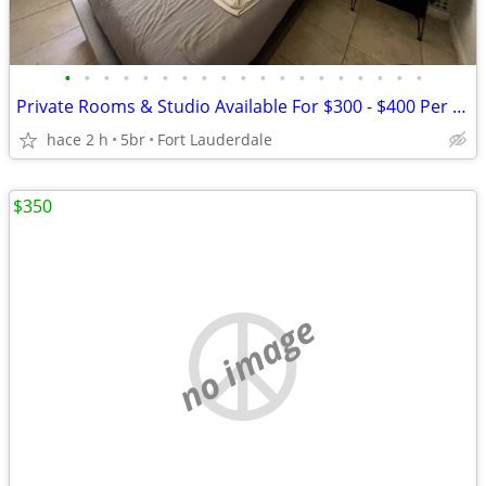
•
•
•
•
•
•
•
•
•
•
•
•
•
•
•
•
•
•
•
Private Rooms & Studio Available For $300 - $400 Per Week
hace 2 h
5br
Fort Lauderdale
$350
no image