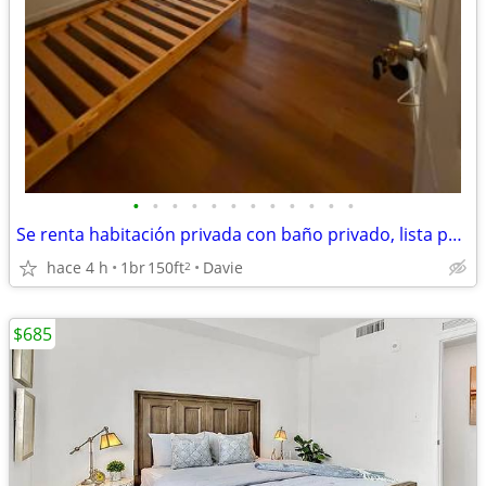
•
•
•
•
•
•
•
•
•
•
•
•
Se renta habitación privada con baño privado, lista para mudarse.
hace 4 h
1br
150ft
Davie
2
$685