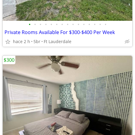
•
•
•
•
•
•
•
•
•
•
•
•
•
•
•
Private Rooms Available For $300-$400 Per Week
hace 2 h
5br
Ft Lauderdale
$300