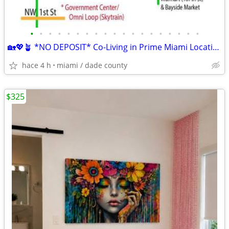
•
•
•
•
•
•
•
•
•
•
•
•
•
•
•
•
•
•
•
🏡💖🪴 *NO DEPOSIT* Co-Living in Prime Miami Location ✨📍🚺
hace 4 h
miami / dade county
$325