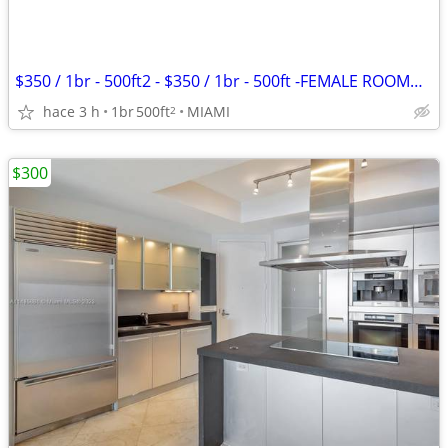
$350 / 1br - 500ft2 - $350 / 1br - 500ft -FEMALE ROOMMATE NEED
hace 3 h
1br
500ft
MIAMI
2
$300