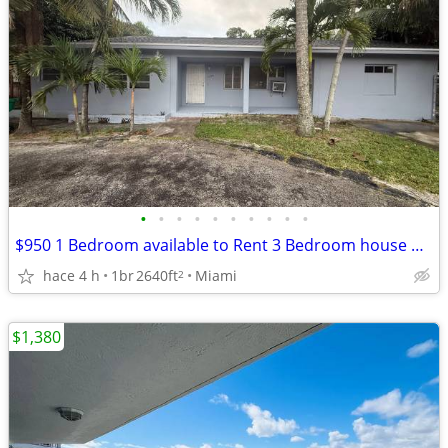
•
•
•
•
•
•
•
•
•
•
$950 1 Bedroom available to Rent 3 Bedroom house Utilities Included
hace 4 h
1br
2640ft
Miami
2
$1,380