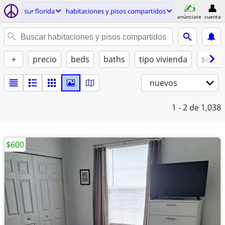
sur florida
habitaciones y pisos compartidos
anúnciate
cuenta
+
precio
beds
baths
tipo vivienda
se ad
nuevos
1 - 2
de 1,038
$600