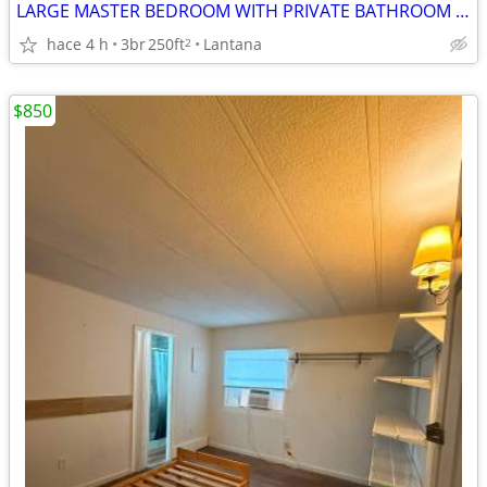
LARGE MASTER BEDROOM WITH PRIVATE BATHROOM FOR RENT IN EAST LANTANA
hace 4 h
3br
250ft
Lantana
2
$850