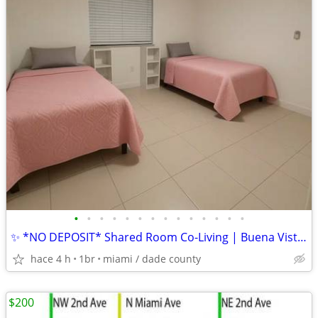
•
•
•
•
•
•
•
•
•
•
•
•
•
•
✨ *NO DEPOSIT* Shared Room Co-Living | Buena Vista | Design District | Wynwood
hace 4 h
1br
miami / dade county
$200