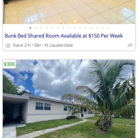
•
•
•
•
•
•
•
•
•
•
•
•
•
•
•
Bunk Bed Shared Room Available at $150 Per Week
hace 2 h
5br
Ft Lauderdale
$300