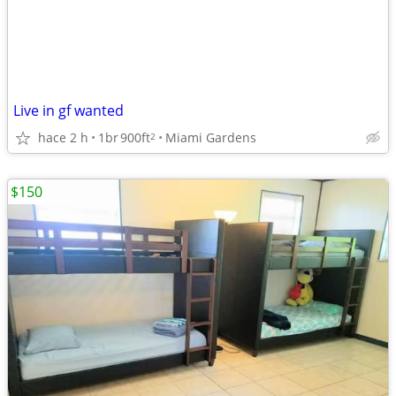
Live in gf wanted
hace 2 h
1br
900ft
Miami Gardens
2
$150