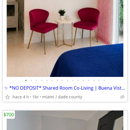
•
•
•
•
•
•
•
•
•
•
•
•
•
•
•
•
✨ *NO DEPOSIT* Shared Room Co-Living | Buena Vista | Design District | Wynwood
hace 4 h
1br
miami / dade county
$700