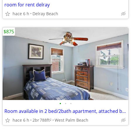
room for rent delray
hace 6 h
Delray Beach
$875
•
•
•
Room available in 2 bed/2bath apartment, attached bathroom
hace 6 h
2br
788ft
West Palm Beach
2