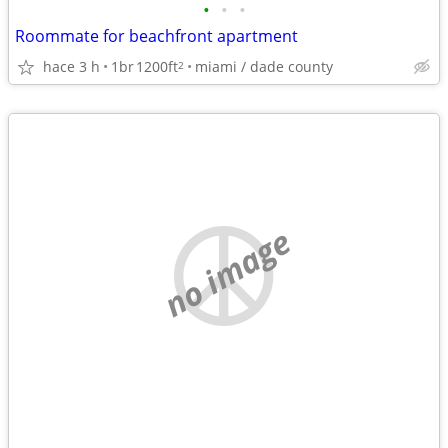
•
•
•
Roommate for beachfront apartment
hace 3 h
1br
1200ft
miami / dade county
2
no image