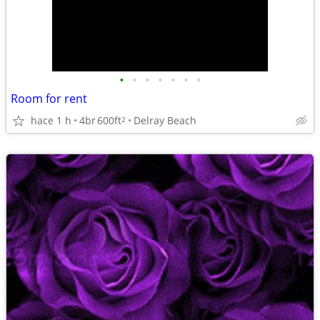
•
•
•
•
•
•
•
Room for rent
hace 1 h
4br
600ft
Delray Beach
2