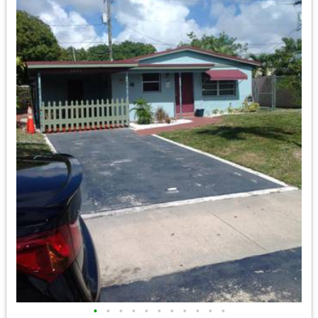
•
•
•
•
•
•
•
•
•
•
•