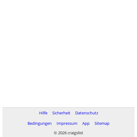
Hilfe
Sicherheit
Datenschutz
Bedingungen
Impressum
App
Sitemap
© 2026 craigslist