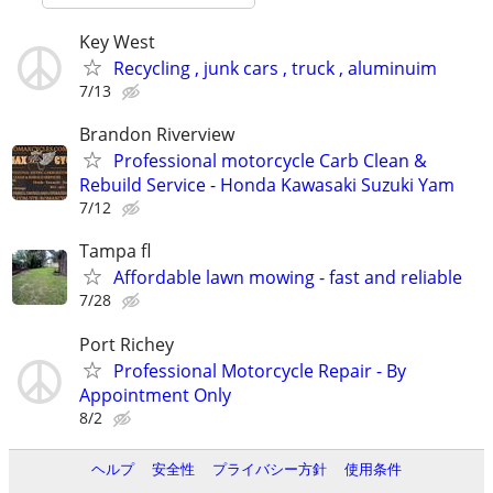
Key West
Recycling , junk cars , truck , aluminuim
7/13
Brandon Riverview
Professional motorcycle Carb Clean &
Rebuild Service - Honda Kawasaki Suzuki Yam
7/12
Tampa fl
Affordable lawn mowing - fast and reliable
7/28
Port Richey
Professional Motorcycle Repair - By
Appointment Only
8/2
ヘルプ
安全性
プライバシー方針
使用条件