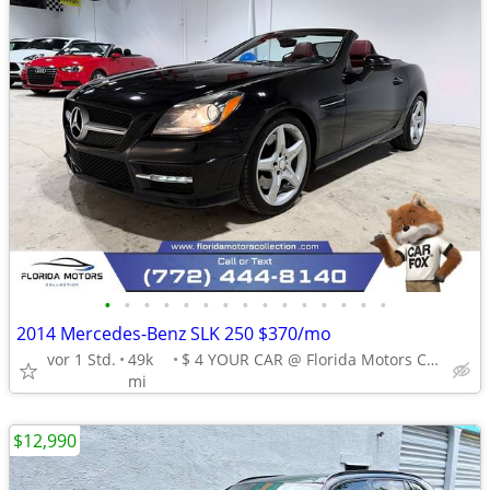
•
•
•
•
•
•
•
•
•
•
•
•
•
•
•
2014 Mercedes-Benz SLK 250 $370/mo
vor 1 Std.
49k
$ 4 YOUR CAR @ Florida Motors Collection
mi
$12,990