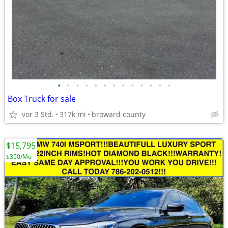
•
•
•
•
•
•
•
•
•
•
•
•
•
Box Truck for sale
vor 3 Std.
317k mi
broward county
$15,795
$350/Mo