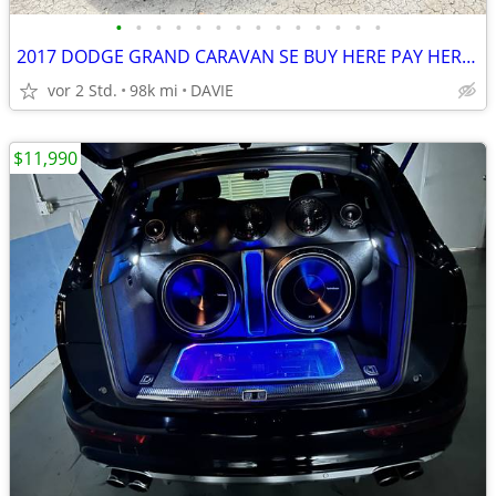
•
•
•
•
•
•
•
•
•
•
•
•
•
•
2017 DODGE GRAND CARAVAN SE BUY HERE PAY HERE !
vor 2 Std.
98k mi
DAVIE
$11,990