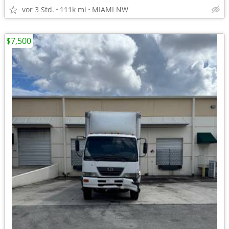
vor 3 Std.
111k mi
MIAMI NW
$7,500