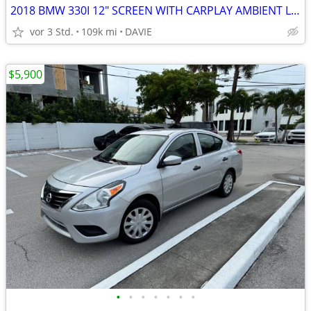
2018 BMW 330I 12" SCREEN WITH CARPLAY AMBIENT LIGHTS AND MORE !
vor 3 Std.
109k mi
DAVIE
$5,900
•
•
•
•
•
•
•