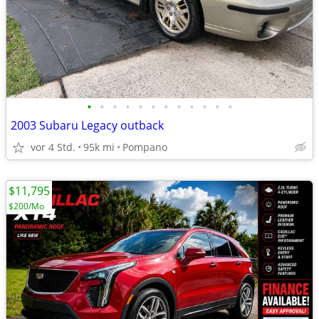
•
•
•
•
•
•
•
•
•
•
•
•
2003 Subaru Legacy outback
vor 4 Std.
95k mi
Pompano
$11,795
$200/Mo