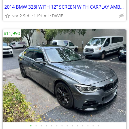
2014 BMW 328I WITH 12" SCREEN WITH CARPLAY AMBIENT LIGHTS AND MORE !
vor 2 Std.
119k mi
DAVIE
$11,990
•
•
•
•
•
•
•
•
•
•
•
•
•
•