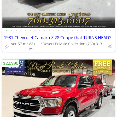
•
•
•
•
•
•
•
•
•
•
•
•
•
•
•
•
•
•
•
•
•
•
•
1981 Chevrolet Camaro Z 28 Coupe that TURNS HEADS!
vor 57 m
88k
Desert Private Collection (760) 313-6607
mi
$22,990