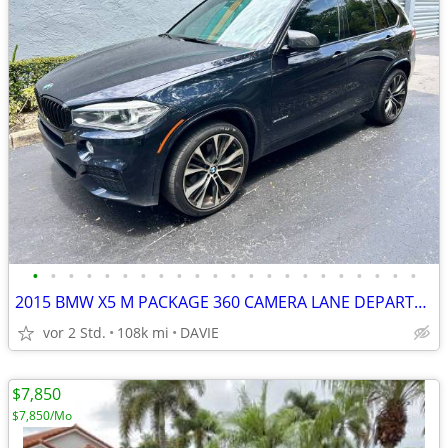
•
•
•
•
•
•
•
•
•
•
•
•
•
•
•
•
•
•
•
•
•
•
2015 BMW X5 M PACKAGE 360 CAMERA LANE DEPARTURE HEADS UP DISPLAY !!!
vor 2 Std.
108k mi
DAVIE
$7,850
$7,850/Mo