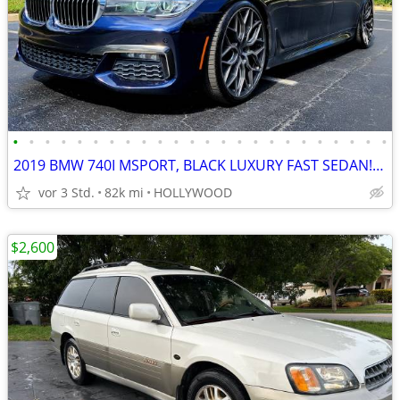
•
•
•
•
•
•
•
•
•
•
•
•
•
•
•
•
•
•
•
•
•
•
•
•
2019 BMW 740I MSPORT, BLACK LUXURY FAST SEDAN!SERVICED!!!ACT FAST!!
vor 3 Std.
82k mi
HOLLYWOOD
$2,600