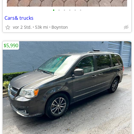
•
•
•
•
•
•
Cars& trucks
vor 2 Std.
53k mi
Boynton
$5,990