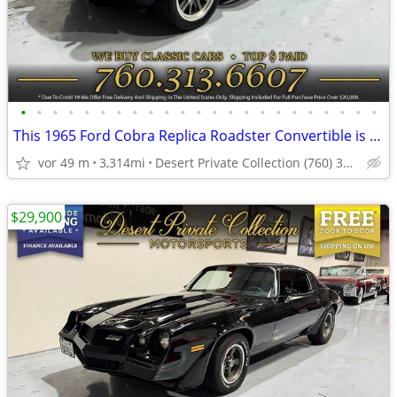
•
•
•
•
•
•
•
•
•
•
•
•
•
•
•
•
•
•
•
•
•
•
•
This 1965 Ford Cobra Replica Roadster Convertible is simply ELEGANT.
vor 49 m
3,314mi
Desert Private Collection (760) 313-6607
$29,900