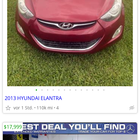
•
•
•
•
•
•
•
•
•
•
•
•
•
2013 HYUNDAI ELANTRA
vor 1 Std.
110k mi
4
$17,999