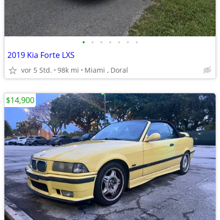
•
•
•
•
•
•
•
2019 Kia Forte LXS
vor 5 Std.
98k mi
Miami , Doral
$14,900