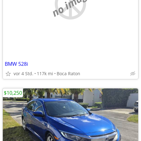
no image
BMW 528i
vor 4 Std.
117k mi
Boca Raton
$10,250