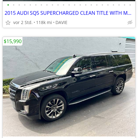
•
•
•
•
•
•
•
•
•
•
•
•
•
•
•
•
•
•
•
•
•
•
•
2015 AUDI SQ5 SUPERCHARGED CLEAN TITLE WITH MORE THAN 10K ON UPGRADES
vor 2 Std.
118k mi
DAVIE
$15,990