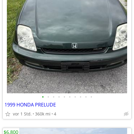
•
•
•
•
•
•
•
•
•
•
1999 HONDA PRELUDE
vor 1 Std.
360k mi
4
$6,800