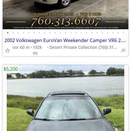
•
•
•
•
•
•
•
•
•
•
•
•
•
•
•
•
•
•
•
•
•
•
•
2002 Volkswagen EuroVan Weekender Camper VR6 2.8 Liter Van/Minivan at
vor 60 m
192k
Desert Private Collection (760) 313-6607
mi
$5,200