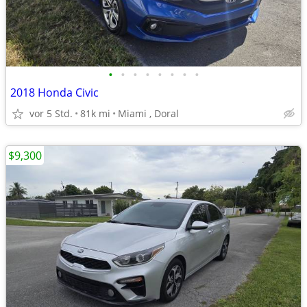
•
•
•
•
•
•
•
•
2018 Honda Civic
vor 5 Std.
81k mi
Miami , Doral
$9,300