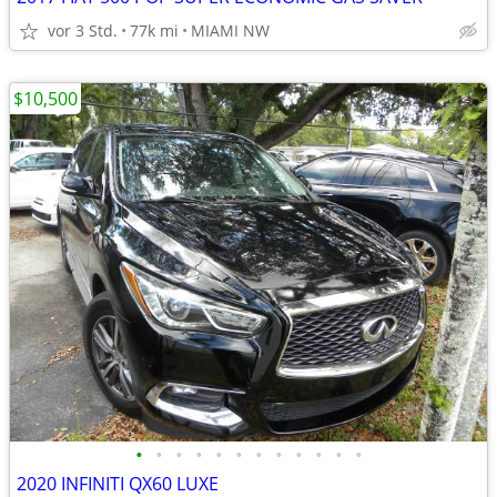
vor 3 Std.
77k mi
MIAMI NW
$10,500
•
•
•
•
•
•
•
•
•
•
•
•
2020 INFINITI QX60 LUXE