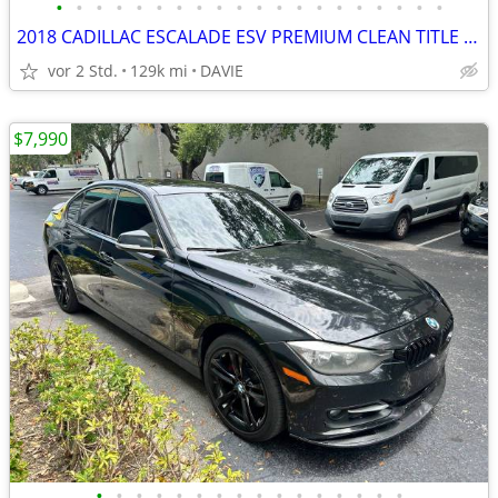
•
•
•
•
•
•
•
•
•
•
•
•
•
•
•
•
•
•
•
•
2018 CADILLAC ESCALADE ESV PREMIUM CLEAN TITLE REAL FULL PRICE !!!
vor 2 Std.
129k mi
DAVIE
$7,990
•
•
•
•
•
•
•
•
•
•
•
•
•
•
•
•