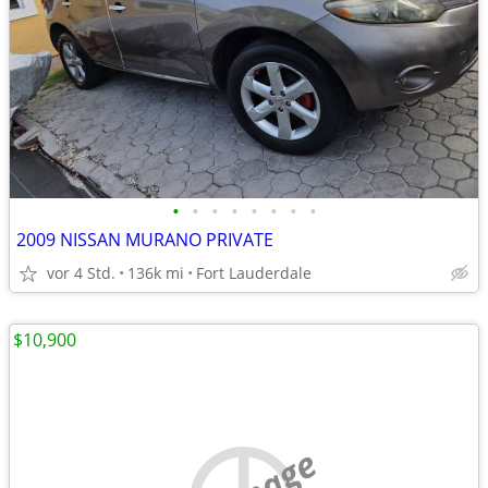
•
•
•
•
•
•
•
•
2009 NISSAN MURANO PRIVATE
vor 4 Std.
136k mi
Fort Lauderdale
$10,900