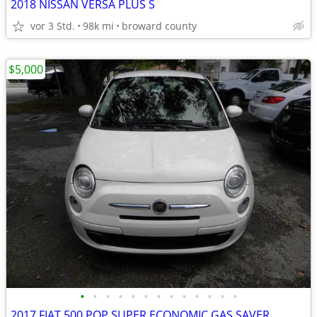
2018 NISSAN VERSA PLUS S
vor 3 Std.
98k mi
broward county
$5,000
•
•
•
•
•
•
•
•
•
•
•
•
•
2017 FIAT 500 POP SUPER ECONOMIC GAS SAVER