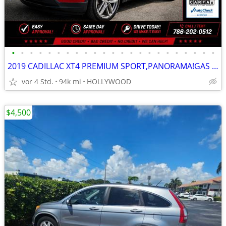
•
•
•
•
•
•
•
•
•
•
•
•
•
•
•
•
•
•
•
•
•
•
•
2019 CADILLAC XT4 PREMIUM SPORT,PANORAMA!GAS SAVER!ONLY $999 DOWN -
vor 4 Std.
94k mi
HOLLYWOOD
$4,500