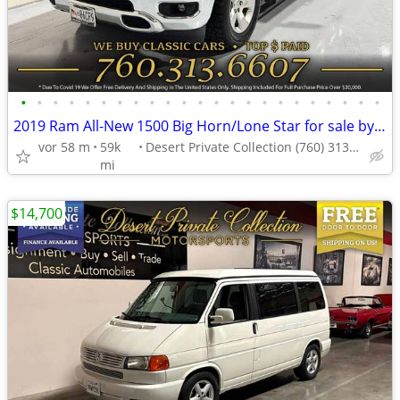
•
•
•
•
•
•
•
•
•
•
•
•
•
•
•
•
•
•
•
•
•
•
•
2019 Ram All-New 1500 Big Horn/Lone Star for sale by Desert Private Co
vor 58 m
59k
Desert Private Collection (760) 313-6607
mi
$14,700