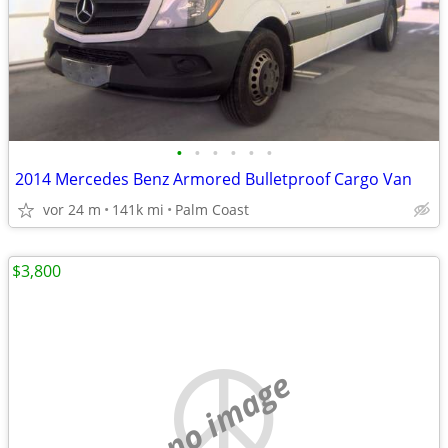
•
•
•
•
•
•
2014 Mercedes Benz Armored Bulletproof Cargo Van
vor 24 m
141k mi
Palm Coast
$3,800
no image