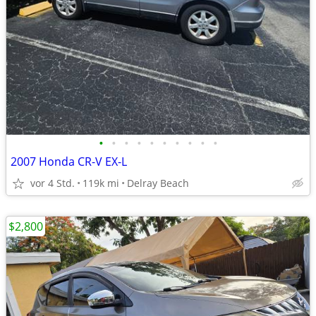
•
•
•
•
•
•
•
•
•
•
2007 Honda CR-V EX-L
vor 4 Std.
119k mi
Delray Beach
$2,800