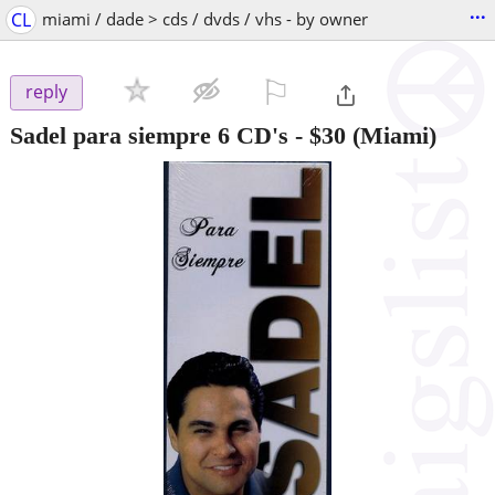
...
CL
miami / dade > cds / dvds / vhs - by owner
⚐

reply
Sadel para siempre 6 CD's
-
$30
(Miami)